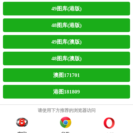
49图库(港版)
48图库(港版)
49图库(澳版)
48图库(澳版)
澳图171701
港图181809
请使用下方推荐的浏览器访问